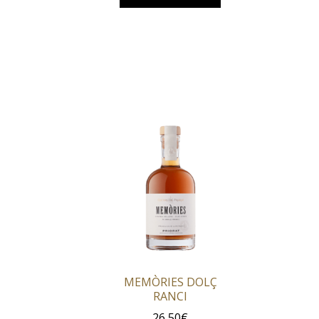
MEMÒRIES DOLÇ
RANCI
26,50
€