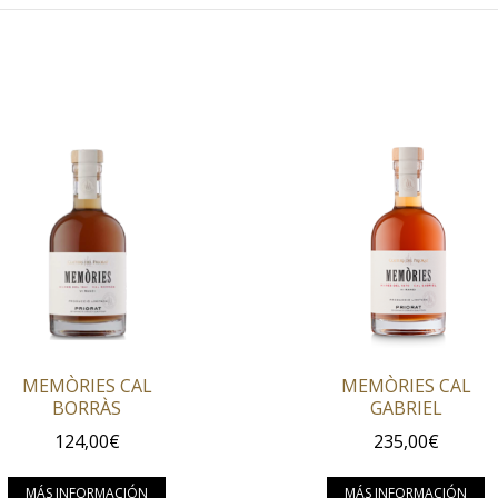
MEMÒRIES CAL
MEMÒRIES CAL
BORRÀS
GABRIEL
124,00
€
235,00
€
e múltiples variantes. Las opciones se pueden elegir en la 
Este producto tiene múltiples variantes
E
MÁS INFORMACIÓN
MÁS INFORMACIÓN