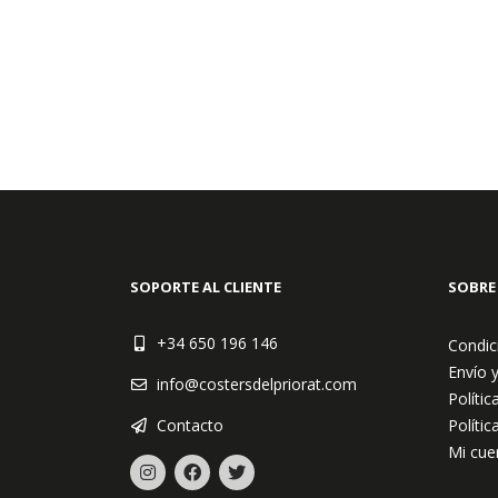
SOPORTE AL CLIENTE
SOBRE
+34 650 196 146
Condic
Envío 
info@costersdelpriorat.com
Polític
Contacto
Polític
Mi cue