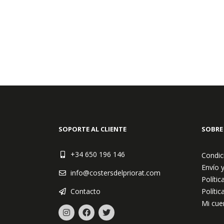
SOPORTE AL CLIENTE
SOBRE
+34 650 196 146
Condic
Envío 
info@costersdelpriorat.com
Polític
Contacto
Polític
Mi cue