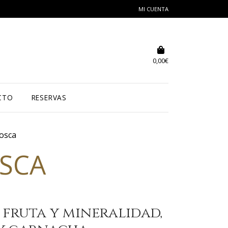
MI CUENTA
0,00
€
CTO
RESERVAS
osca
SCA
 fruta y mineralidad,