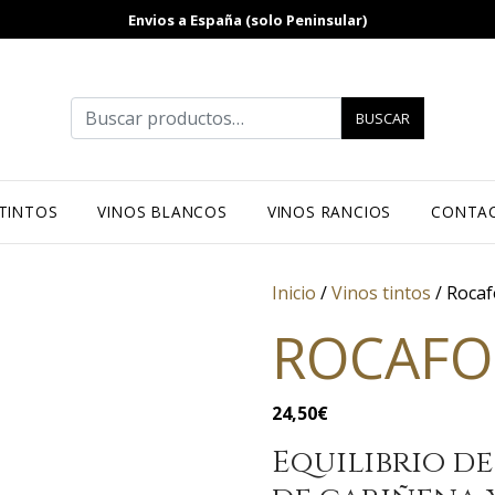
Envios a España (solo Peninsular)
Buscar por:
BUSCAR
 TINTOS
VINOS BLANCOS
VINOS RANCIOS
CONTA
Inicio
/
Vinos tintos
/ Rocaf
ROCAFO
24,50
€
Equilibrio de