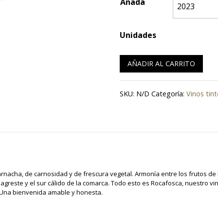
Añada
Unidades
AÑADIR AL CARRITO
SKU:
N/D
Categoría:
Vinos tin
garnacha, de carnosidad y de frescura vegetal. Armonía entre los frutos de
o agreste y el sur cálido de la comarca. Todo esto es Rocafosca, nuestro v
. Una bienvenida amable y honesta.