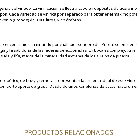
enas del viñedo. La vinificación se lleva a cabo en depósitos de acero in
pón. Cada variedad se vinifica por separado para obtener el máximo pote
onia (Croacia) de 3.000 litros, y en ánforas.
ue encontramos caminando por cualquier sendero del Priorat se encuentr
ía y la sabiduría de las laderas seleccionadas. En boca es complejo, une
guda y fría, marca de la mineralidad extrema de los suelos de pizarra.
do ibérico, de buey y ternera– representan la armonía ideal de este vino
on cierto aporte de grasa. Desde de unos canelones de setas hasta un est
PRODUCTOS RELACIONADOS