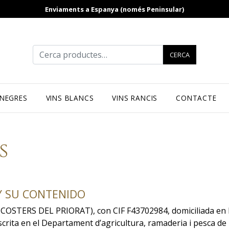
Enviaments a Espanya (només Peninsular)
Cerca:
CERCA
 NEGRES
VINS BLANCS
VINS RANCIS
CONTACTE
s
Y SU CONTENIDO
 COSTERS DEL PRIORAT), con CIF F43702984, domiciliada en F
scrita en el Departament d’agricultura, ramaderia i pesca d