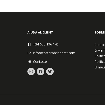
AJUDA AL CLIENT
SOBRE
+34 650 196 146
Condic
Enviam
info@costersdelpriorat.com
Polític
Contacte
Polític
El meu