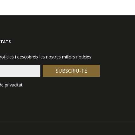
ETATS
notícies i descobreix les nostres millors notícies
SUBSCRIU-TE
de privacitat